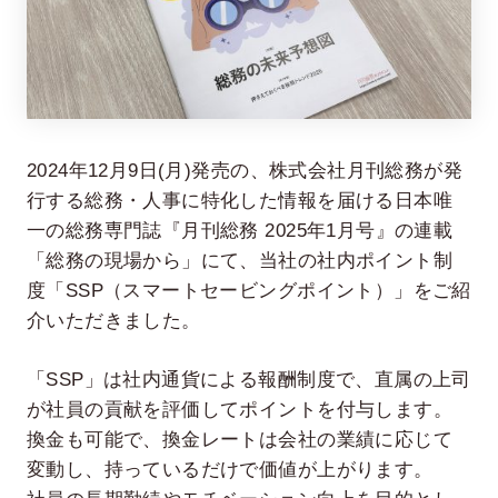
2024年12月9日(月)発売の、株式会社月刊総務が発
行する総務・人事に特化した情報を届ける日本唯
一の総務専門誌『月刊総務 2025年1月号』の連載
在宅率
社員数
「総務の現場から」にて、当社の社内ポイント制
66
1,290
%
度「SSP（スマートセービングポイント）」をご紹
2026年7月時点
2026年6月時点
介いただきました。
「SSP」は社内通貨による報酬制度で、直属の上司
が社員の貢献を評価してポイントを付与します。
換金も可能で、換金レートは会社の業績に応じて
変動し、持っているだけで価値が上がります。