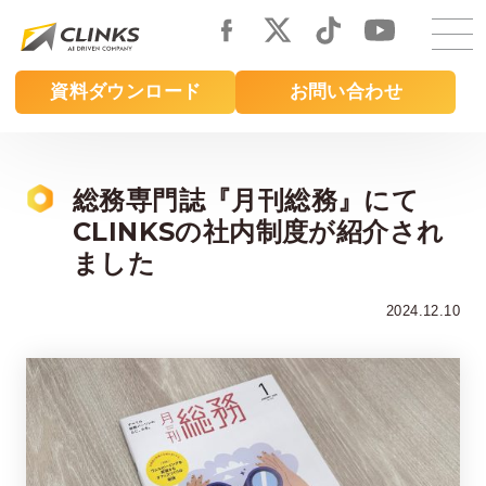
Skip
to
main
資料ダウンロード
お問い合わせ
content
総務専門誌『月刊総務』にて
CLINKSの社内制度が紹介され
ました
2024.12.10