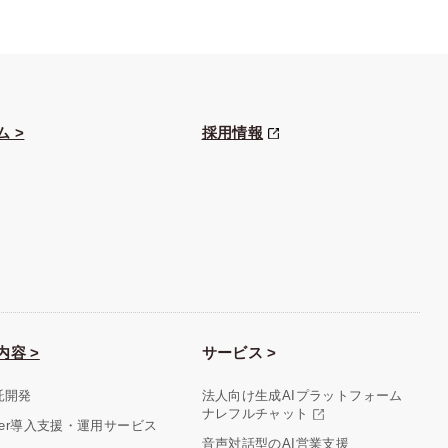
ム >
採用情報
内容 >
サービス >
託開発
法人向け生成AIプラットフォーム
ナレフルチャット
aler導入支援・運用サービス
音声対話型のAI営業支援