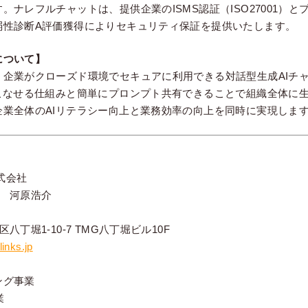
。ナレフルチャットは、提供企業のISMS認証（ISO27001）
弱性診断A評価獲得によりセキュリティ保証を提供いたします。
について】
、企業がクローズド環境でセキュアに利用できる対話型生成AIチ
こなせる仕組みと簡単にプロンプト共有できることで組織全体に生
企業全体のAIリテラシー向上と業務効率の向上を同時に実現しま
株式会社
役 河原浩介
丁堀1-10-7 TMG八丁堀ビル10F
links.jp
ング事業
業