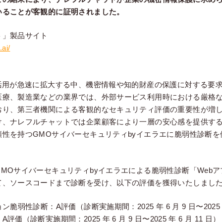
いることが客観的に証明されました。
ト」製品サイト
ai/
I活用が急速に拡大する中、機密情報や知的財産の保護に対する要
医療、製造業などの業界では、外部サービス利用時における厳格
おり、第三者機関による客観的なセキュリティ評価の重要性が増
け、ナレフルチャットでは企業顧客により一層の安心感を提供す
頼性を持つGMOサイバーセキュリティbyイエラエに脆弱性診断
MOサイバーセキュリティbyイエラエによる脆弱性診断「Web
て、ソースコードまで診断を受け、以下の評価を獲得いたしまし
脆弱性診断：A評価（診断実施期間：2025 年 6 月 9 日〜2025 年 
（診断実施期間：2025 年 6 月 9 日〜2025 年 6 月 11 日）