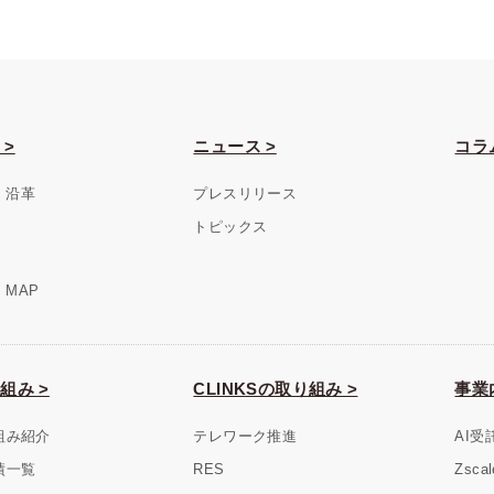
 >
ニュース >
コラ
・沿革
プレスリリース
トピックス
MAP
組み >
CLINKSの取り組み >
事業
組み紹介
テレワーク推進
AI受
績一覧
RES
Zsc