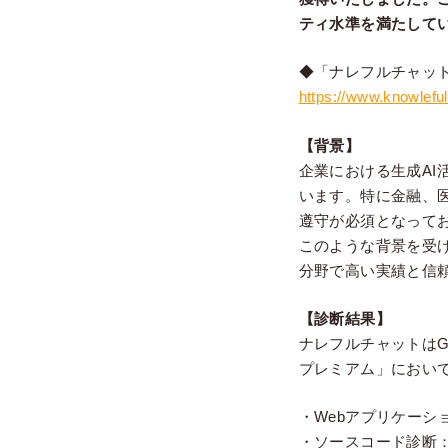
ティ水準を満たして
◆「ナレフルチャッ
https://www.knowleful.
【背景】
企業における生成A
います。特に金融、
遵守が必須となって
このような背景を受
分野で高い実績と信
【診断結果】
ナレフルチャットはG
プレミアム」におい
・Webアプリケーション
・ソースコード診断：A評価