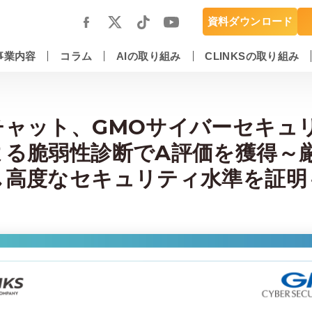
資料ダウンロード
事業内容
コラム
AIの取り組み
CLINKSの取り組み
スマートフォンアプリ開発・運用保守
DX推進・AIエンジニアリングサービス
ャット、GMOサイバーセキュリ
よる脆弱性診断でA評価を獲得～
し高度なセキュリティ水準を証明