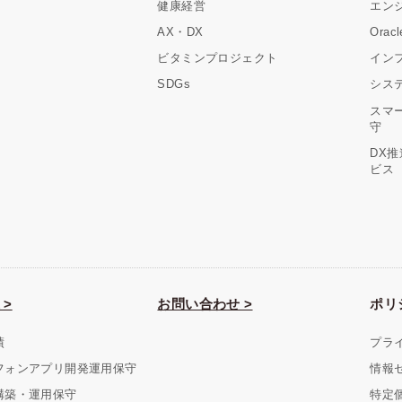
健康経営
エン
AX・DX
Ora
ビタミンプロジェクト
イン
SDGs
シス
スマ
守
DX
ビス
 >
お問い合わせ >
ポリ
績
プラ
フォンアプリ開発運用保守
情報
構築・運用保守
特定