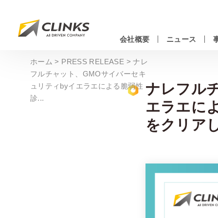
Skip
to
main
会社概要
ニュース
content
情報システムエンジニアリングサービス
ホーム
>
PRESS RELEASE
>
ナレ
フルチャット、GMOサイバーセキ
ナレフルチ
ュリティbyイエラエによる脆弱性
診...
エラエに
をクリア