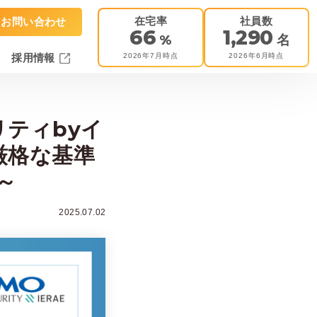
在宅率
社員数
お問い合わせ
66
1,290
%
名
2026年7月時点
2026年6月時点
採用情報
ティbyイ
厳格な基準
～
2025.07.02