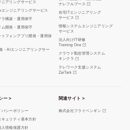
ジニアリングサービス
ナレフルブース
cleエンジニアリングサービス
在宅ITエンジニアリング
サービス
フラ構築・運用保守
情報システムエンジニアリング
テム開発・運用保守
サービス
ートフォンアプリ開発・運用保
法人向けIT研修
Training One
推進・AIエンジニアリングサー
クラウド勤怠管理システム
キンクラ
テレワーク支援システム
ZaiTark
シー >
関連サイト >
イバシーポリシー
株式会社フライペンギン
セキュリティ基本方針
個人情報保護方針