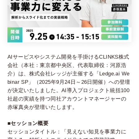
AIサービスやシステム開発を手掛けるCLINKS株式
会社（本社：東京都中央区、代表取締役：河原浩
在宅率
社員数
介）は、株式会社レッジが主催する「Ledge.ai We
66
1,290
%
binar SP」（2025年9月24日～26日開催）への登壇
2026年7月時点
2026年6月時点
が決定いたしました。AI導入プロジェクト統括100
社超の実績を持つ同社アカウントマネージャーの
赤塚真央が登壇いたします。
■セッション概要
セッションタイトル：「見えない知見を事業力に