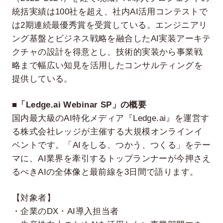
統括実績は100社を超え、社内AI活用コンテストで
は2期連続最優秀賞を受賞している。エンジニアリ
ング基盤とビジネス戦略を融合したAI実装アーキテ
クチャの設計を得意とし、技術的実装から事業戦
略まで幅広い知見を活用したコンサルティングを
提供している。
■「Ledge.ai Webinar SP」の概要
国内最大級のAI特化メディア『Ledge.ai』を運営す
る株式会社レッジが主催する大規模オンラインイ
ベントです。「AIをしる、つかう、つくる」をテー
マに、AI業界を牽引するトップランナーが今押さえ
るべきAIの全体像と最前線を3日間で語ります。
【対象者】
・企業のDX・AI導入担当者