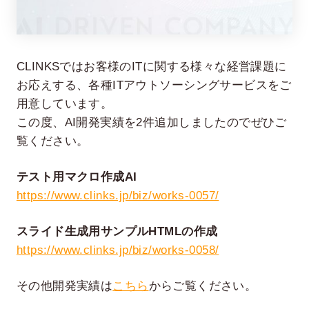
CLINKSではお客様のITに関する様々な経営課題に
お応えする、各種ITアウトソーシングサービスをご
用意しています。
この度、AI開発実績を2件追加しましたのでぜひご
覧ください。
在宅率
社員数
66
1,290
%
テスト用マクロ作成AI
2026年7月時点
2026年6月時点
https://www.clinks.jp/biz/works-0057/
スライド生成用サンプルHTMLの作成
https://www.clinks.jp/biz/works-0058/
その他開発実績は
こちら
からご覧ください。