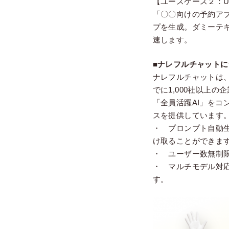
【ユースケース２：U
「〇〇向けの予約ア
プを生成。ダミーテ
速します。
■ナレフルチャットに
ナレフルチャットは
でに1,000社以上
「全員活躍AI」をコ
スを提供しています
・ プロンプト自動
け取ることができま
・ ユーザー数無制
・ マルチモデル対応：
す。