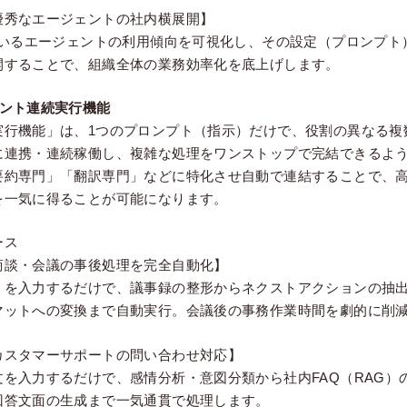
優秀なエージェントの社内横展開】
ているエージェントの利用傾向を可視化し、その設定（プロンプト
開することで、組織全体の業務効率化を底上げします。
ェント連続実行機能
実行機能」は、1つのプロンプト（指示）だけで、役割の異なる複
に連携・連続稼働し、複雑な処理をワンストップで完結できるよ
要約専門」「翻訳専門」などに特化させ自動で連結することで、
を一気に得ることが可能になります。
ース
商談・会議の事後処理を完全自動化】
」を入力するだけで、議事録の整形からネクストアクションの抽
マットへの変換まで自動実行。会議後の事務作業時間を劇的に削
カスタマーサポートの問い合わせ対応】
を入力するだけで、感情分析・意図分類から社内FAQ（RAG）
回答文面の生成まで一気通貫で処理します。