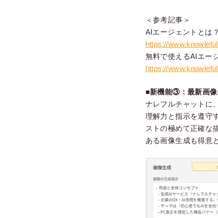
＜参考記事＞
AIエージェントとは
https://www.knowleful
無料で使えるAIエー
https://www.knowleful
■新機能③：最新画像生
ナレフルチャットに、O
理解力と指示を遵守
ストの極めて正確な
ある画像生成も得意