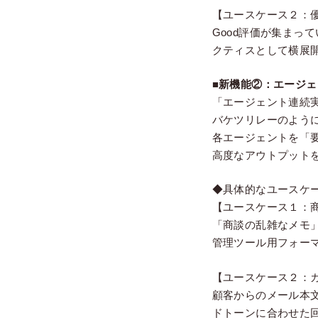
【ユースケース２：
Good評価が集まっ
クティスとして横展
■新機能②：エージ
「エージェント連続
バケツリレーのよう
各エージェントを「
高度なアウトプット
◆具体的なユースケ
【ユースケース１：
「商談の乱雑なメモ
管理ツール用フォー
【ユースケース２：
顧客からのメール本文
ドトーンに合わせた