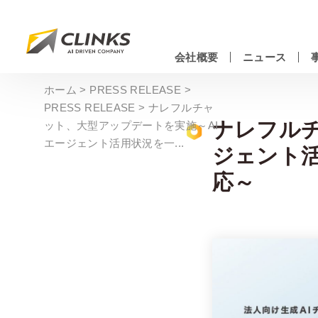
Skip
to
main
会社概要
ニュース
content
情報システムエンジニアリングサービス
ホーム
>
PRESS RELEASE
>
PRESS RELEASE
>
ナレフルチャ
ナレフル
ット、大型アップデートを実施～AI
エージェント活用状況を一...
ジェント
応～