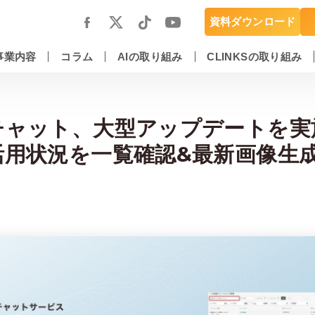
資料ダウンロード
事業内容
コラム
AIの取り組み
CLINKSの取り組み
スマートフォンアプリ開発・運用保守
DX推進・AIエンジニアリングサービス
チャット、大型アップデートを実施
活用状況を一覧確認&最新画像生