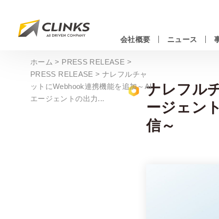
Skip
to
main
会社概要
ニュース
content
情報システムエンジニアリングサービス
ホーム
>
PRESS RELEASE
>
PRESS RELEASE
>
ナレフルチャ
ナレフルチ
ットにWebhook連携機能を追加～AI
エージェントの出力...
ージェント
信～