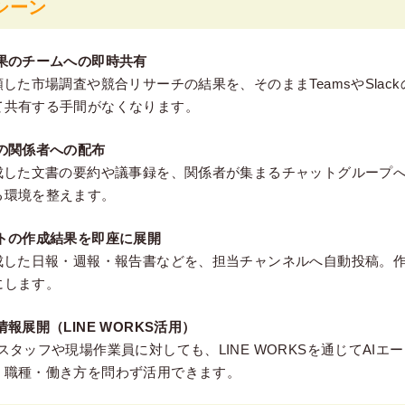
シーン
果のチームへの即時共有
頼した市場調査や競合リサーチの結果を、そのままTeamsやSlac
て共有する手間がなくなります。
の関係者への配布
生成した文書の要約や議事録を、関係者が集まるチャットグループ
る環境を整えます。
トの作成結果を即座に展開
作成した日報・週報・報告書などを、担当チャンネルへ自動投稿。
にします。
報展開（LINE WORKS活用）
スタッフや現場作業員に対しても、LINE WORKSを通じてAIエ
。職種・働き方を問わず活用できます。