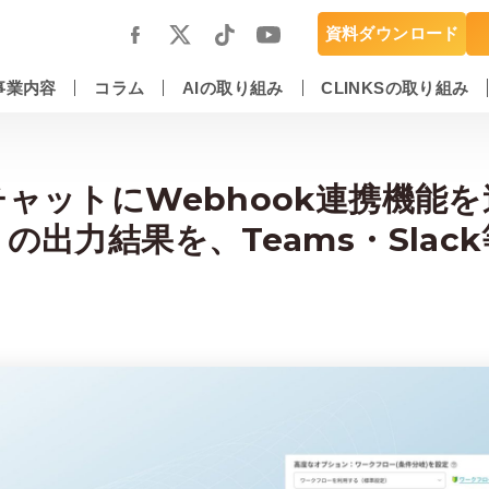
資料ダウンロード
事業内容
コラム
AIの取り組み
CLINKSの取り組み
スマートフォンアプリ開発・運用保守
DX推進・AIエンジニアリングサービス
ャットにWebhook連携機能を
の出力結果を、Teams・Slac