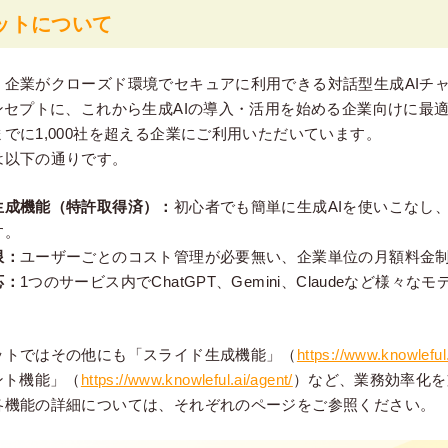
ットについて
、企業がクローズド環境でセキュアに利用できる対話型生成AIチ
ンセプトに、これから生成AIの導入・活用を始める企業向けに最
でに1,000社を超える企業にご利用いただいています。
は以下の通りです。
生成機能（特許取得済）：
初心者でも簡単に生成AIを使いこなし
す。
限：
ユーザーごとのコスト管理が必要無い、企業単位の月額料金
応：
1つのサービス内でChatGPT、Gemini、Claudeなど様々
ットではその他にも「スライド生成機能」（
https://www.knowleful.
ント機能」（
https://www.knowleful.ai/agent/
）など、業務効率化を
各機能の詳細については、それぞれのページをご参照ください。