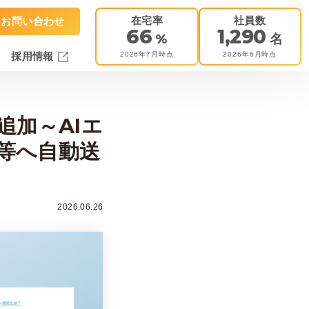
在宅率
社員数
お問い合わせ
66
1,290
%
名
2026年7月時点
2026年6月時点
採用情報
追加～AIエ
k等へ自動送
2026.06.26