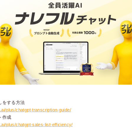
こしをする方法
ai/plus/chatgpt-transcription-guide/
スト作成
ai/plus/chatgpt-sales-list-efficiency/