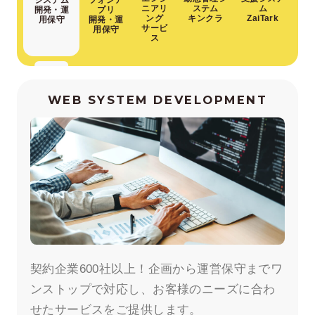
システム
フォンア
ステム
ム
ニアリ
開発・運
プリ
キンクラ
ZaiTark
ング
用保守
開発・運
サービ
用保守
ス
WEB SYSTEM DEVELOPMENT
契約企業600社以上！企画から運営保守までワ
ンストップで対応し、お客様のニーズに合わ
せたサービスをご提供します。