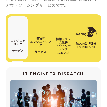
アウトソーシングサービスです。
在宅IT
情報システ
エンジニア
エンジニアリン
ム業務
法人向けIT研修
リング
グ
アウトソー
Training One
シング
サービス
サービス
スムシス
IT ENGINEER DISPATCH