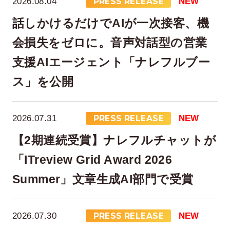
2026.08.04
PRESS RELEASE
NEW
話しかけるだけでAIが一次接客、機
会損失をゼロに。音声対話型の営業
支援AIエージェント「ナレフルブー
ス」を公開
在宅率
社員数
2026.07.31
PRESS RELEASE
NEW
66
1,290
%
【2期連続受賞】ナレフルチャットが
2026年7月時点
2026年6月時点
「ITreview Grid Award 2026
Summer」文章生成AI部門で受賞
2026.07.30
PRESS RELEASE
NEW