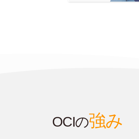
強み
OCIの