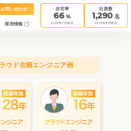
在宅率
社員数
お問い合わせ
66
1,290
%
名
2026年7月時点
2026年6月時点
採用情報
ラウド在籍エンジニア例