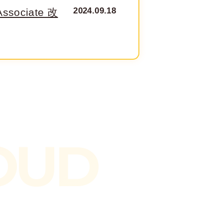
2024.09.18
Associate 改
OUD