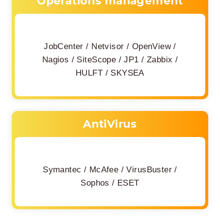
Operations management
JobCenter / Netvisor / OpenView /
Nagios / SiteScope / JP1 / Zabbix /
HULFT / SKYSEA
AntiVirus
Symantec / McAfee / VirusBuster /
Sophos / ESET