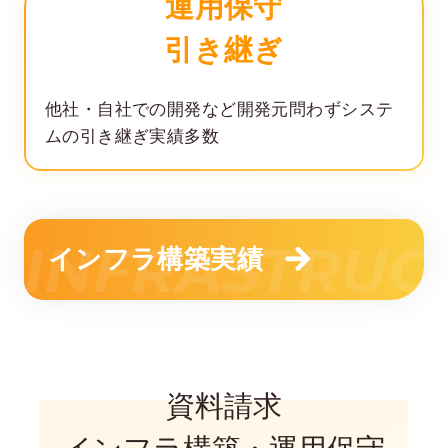
運用保守
引き継ぎ
他社・自社での開発など
開発元問わず
システ
ムの引き継ぎ実績多数
INFRASTRUC
インフラ構築実績
資料請求
REQUEST