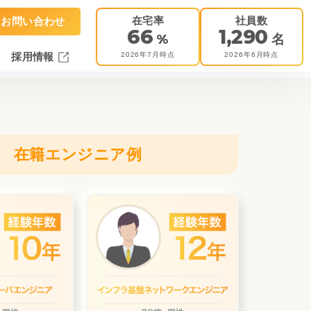
在宅率
社員数
お問い合わせ
66
1,290
%
名
2026年7月時点
2026年6月時点
採用情報
在籍エンジニア例