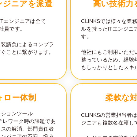
ンジニアを派遣
高い技術力
るITエンジニアは全て
CLINKSでは様々な
約社員です。
ルを持ったITエンジニ
す。
偽装請負によるコンプラ
防ぐことに繋がります。
他社にもご利用いただ
整っているため、経験
もしっかりとしたスキ
ォロー体制
柔軟な
ーションツール
CLINKSの営業担当
し、テレワーク時の課題であ
ジニアも複数名在籍し
ロスの解消、部門責任者
エンジニアの不安、悩み