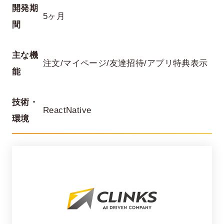
開発期
5ヶ月
間
主な機
注文/マイページ/友達招待/アプリ特典表示
能
技術・
ReactNative
在宅率
社員数
環境
66
1,290
%
2026年7月時点
2026年6月時点