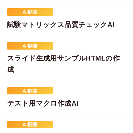
AI開発
試験マトリックス品質チェックAI
AI開発
スライド生成用サンプルHTMLの作
在宅率
社員数
成
66
1,290
%
2026年7月時点
2026年6月時点
AI開発
テスト用マクロ作成AI
AI開発