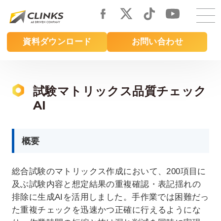
Skip
to
main
資料ダウンロード
お問い合わせ
content
試験マトリックス品質チェック
AI
概要
総合試験のマトリックス作成において、200項目に
及ぶ試験内容と想定結果の重複確認・表記揺れの
排除に生成AIを活用しました。手作業では困難だっ
た重複チェックを迅速かつ正確に行えるようにな