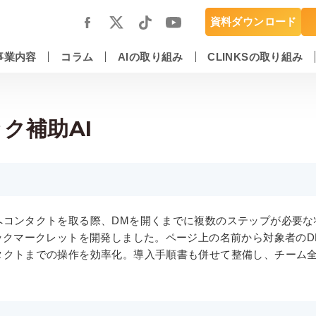
資料ダウンロード
事業内容
コラム
AIの取り組み
CLINKSの取り組み
スマートフォンアプリ開発・運用保守
DX推進・AIエンジニアリングサービス
ク補助AI
へコンタクトを取る際、DMを開くまでに複数のステップが必要な
ブックマークレットを開発しました。ページ上の名前から対象者の
タクトまでの操作を効率化。導入手順書も併せて整備し、チーム