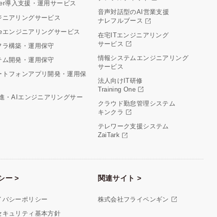
aler導入支援・運用サービス
音声対話型のAI営業支援
ジニアリングサービス
ナレフルブース
cleエンジニアリングサービス
在宅ITエンジニアリング
サービス
フラ構築・運用保守
情報システムエンジニアリング
テム開発・運用保守
サービス
ートフォンアプリ開発・運用保
法人向けIT研修
Training One
推進・AIエンジニアリングサー
クラウド勤怠管理システム
キンクラ
テレワーク支援システム
ZaiTark
シー >
関連サイト >
イバシーポリシー
株式会社フライペンギン
セキュリティ基本方針