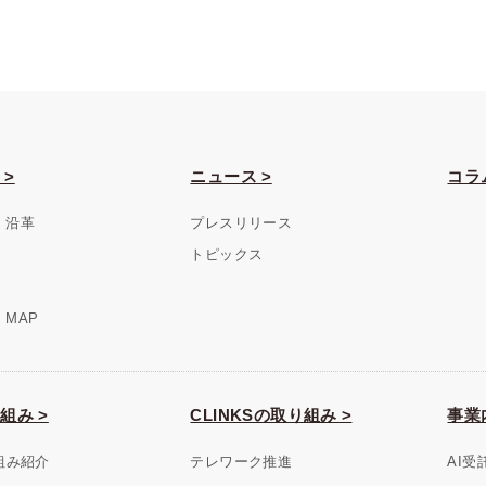
 >
ニュース >
コラ
・沿革
プレスリリース
トピックス
MAP
組み >
CLINKSの取り組み >
事業
組み紹介
テレワーク推進
AI受