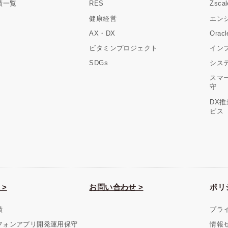
績一覧
RES
Zsc
健康経営
エン
AX・DX
Ora
ビタミンプロジェクト
イン
SDGs
シス
スマ
守
DX
ビス
 >
お問い合わせ >
ポリ
績
プラ
フォンアプリ開発運用保守
情報