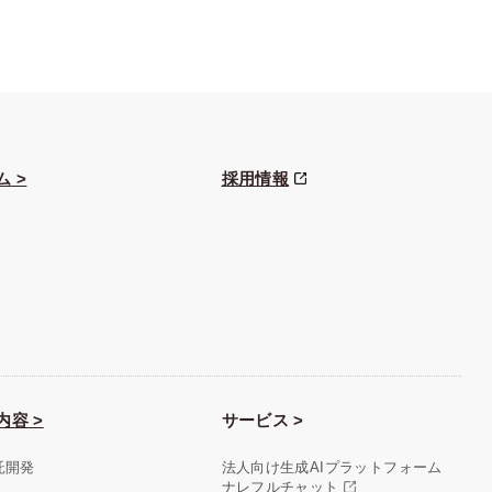
ム >
採用情報
内容 >
サービス >
託開発
法人向け生成AIプラットフォーム
ナレフルチャット