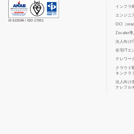
インフラ
エンジニ
IS 622096 / ISO 27001
OCI（oracl
Zscal
法人向けIT研
在宅ITエ
テレワーク
クラウド
キンクラ
法人向け
ナレフル