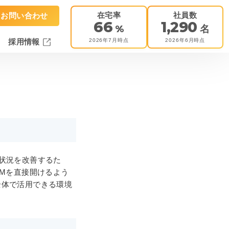
在宅率
社員数
お問い合わせ
66
1,290
%
名
2026年7月時点
2026年6月時点
採用情報
状況を改善するた
DMを直接開けるよう
全体で活用できる環境