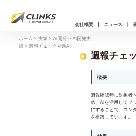
Skip
to
main
会社概要
ニュース
content
情報システムエンジニアリングサービス
ホーム
>
実績
>
AI開発
>
AI開発実
績
>
週報チェック補助AI
週報チェッ
概要
週報確認時に対象者
め、AIを活用して
にすることで、コン
を構築しています。