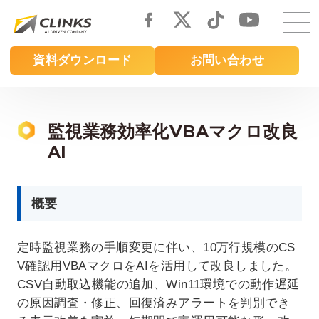
Skip
to
main
資料ダウンロード
お問い合わせ
content
監視業務効率化VBAマクロ改良
AI
概要
定時監視業務の手順変更に伴い、10万行規模のCS
V確認用VBAマクロをAIを活用して改良しました。
CSV自動取込機能の追加、Win11環境での動作遅延
の原因調査・修正、回復済みアラートを判別でき