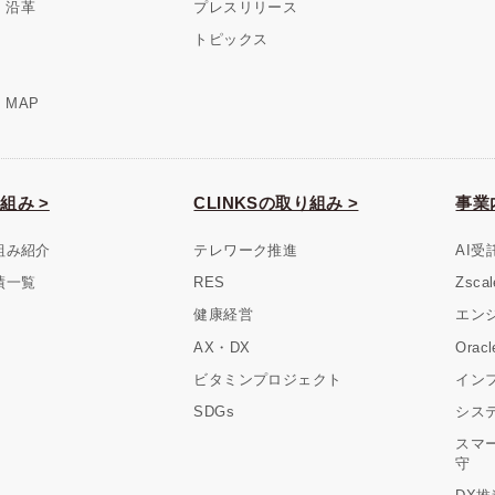
・沿革
プレスリリース
トピックス
MAP
組み >
CLINKSの取り組み >
事業
組み紹介
テレワーク推進
AI受
績一覧
RES
Zsc
健康経営
エン
AX・DX
Ora
ビタミンプロジェクト
イン
SDGs
シス
スマ
守