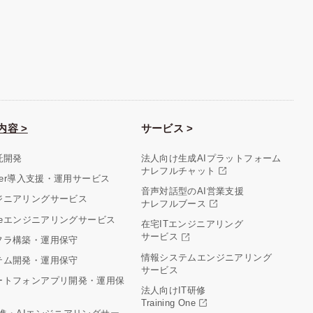
内容 >
サービス >
託開発
法人向け生成AIプラットフォーム
ナレフルチャット
aler導入支援・運用サービス
音声対話型のAI営業支援
ジニアリングサービス
ナレフルブース
cleエンジニアリングサービス
在宅ITエンジニアリング
サービス
フラ構築・運用保守
情報システムエンジニアリング
テム開発・運用保守
サービス
ートフォンアプリ開発・運用保
法人向けIT研修
Training One