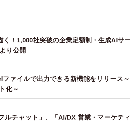
く！1,000社突破の企業定額制・生成AIサ
日より公開
elファイルで出力できる新機能をリリース～
ト化～
ルチャット」、「AI/DX 営業・マーケテ