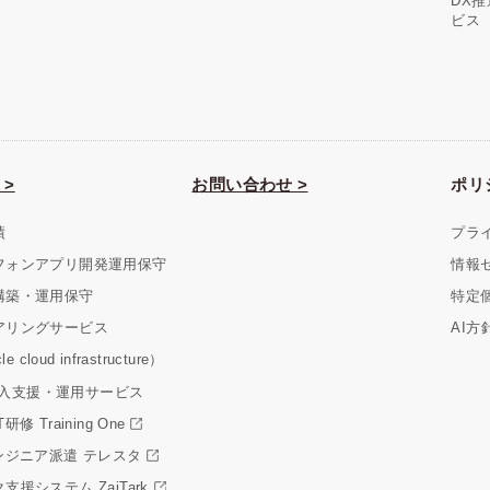
DX
ビス
 >
お問い合わせ >
ポリ
績
プラ
フォンアプリ開発運用保守
情報
構築・運用保守
特定
アリングサービス
AI方
e cloud infrastructure）
er導入支援・運用サービス
修 Training One
ンジニア派遣 テレスタ
支援システム ZaiTark