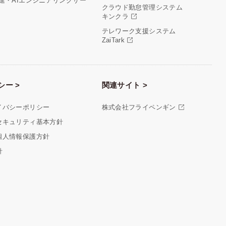
推進・AIエンジニアリングサー
クラウド勤怠管理システム
キンクラ
テレワーク支援システム
ZaiTark
シー >
関連サイト >
イバシーポリシー
株式会社フライペンギン
セキュリティ基本方針
個人情報保護方針
針