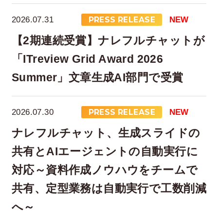
2026.07.31
PRESS RELEASE
NEW
【2期連続受賞】ナレフルチャットが
「ITreview Grid Award 2026
Summer」文章生成AI部門で受賞
在宅率
社員数
2026.07.30
PRESS RELEASE
NEW
66
1,290
%
ナレフルチャット、生成スライドの
2026年7月時点
2026年6月時点
共有とAIエージェントの自動実行に
対応～資料作成ノウハウをチームで
共有、定型業務は自動実行で工数削減
へ～