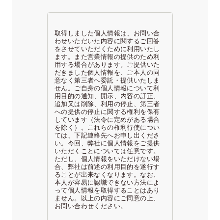
取得しました個人情報は、お問い合
わせいただいた内容に関するご回答
をさせていただくために利用いたし
ます。また営業情報の提供のため利
用する場合があります。ご提供いた
だきました個人情報を、ご本人の同
意なく第三者へ委託・提供いたしま
せん。ご自身の個人情報について利
用目的の通知、開示、内容の訂正、
追加又は削除、利用の停止、第三者
への提供の停止に関する権利を保有
しています（法令に定めがある場合
を除く）。これらの権利行使につい
ては、下記連絡先へお申し出くださ
い。今回、弊社に個人情報をご提供
いただくことについては任意です。
ただし、個人情報をいただけない場
合、弊社は前述の利用目的を遂行す
ることが出来なくなります。なお、
本人が容易に認識できない方法によ
って個人情報を取得することはあり
ません。以上の内容にご同意の上、
お問い合わせください。