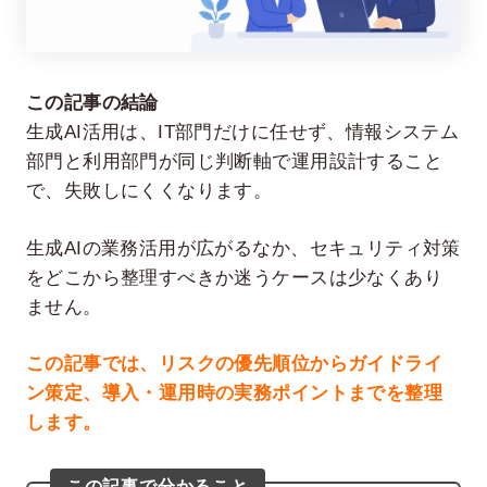
この記事の結論
生成AI活用は、IT部門だけに任せず、情報システム
部門と利用部門が同じ判断軸で運用設計すること
で、失敗しにくくなります。
生成AIの業務活用が広がるなか、セキュリティ対策
在宅率
社員数
66
1,290
%
をどこから整理すべきか迷うケースは少なくあり
2026年7月時点
2026年6月時点
ません。
この記事では、リスクの優先順位からガイドライ
ン策定、導入・運用時の実務ポイントまでを整理
します。
この記事で分かること