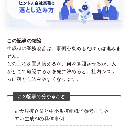
この記事の結論
生成AIの業務改善は、事例を集めるだけでは進みま
せん。
どの工程を置き換えるか、何を参照させるか、人
在宅率
社員数
66
1,290
%
がどこで確認するかを先に決めると、社内システ
ムに落とし込みやすくなります。
2026年7月時点
2026年6月時点
この記事で分かること
大規模企業と中小規模組織で参考にしや
すい生成AIの具体事例