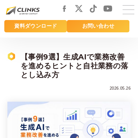
Skip
to
main
資料ダウンロード
お問い合わせ
content
【事例9選】生成AIで業務改善
を進めるヒントと自社業務の落
とし込み方
2026.05.26