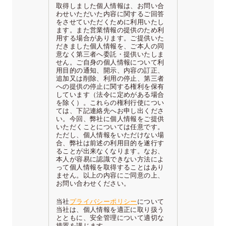
取得しました個人情報は、お問い合
わせいただいた内容に関するご回答
をさせていただくために利用いたし
ます。また営業情報の提供のため利
用する場合があります。ご提供いた
だきました個人情報を、ご本人の同
意なく第三者へ委託・提供いたしま
せん。ご自身の個人情報について利
用目的の通知、開示、内容の訂正、
追加又は削除、利用の停止、第三者
への提供の停止に関する権利を保有
しています（法令に定めがある場合
を除く）。これらの権利行使につい
ては、下記連絡先へお申し出くださ
い。今回、弊社に個人情報をご提供
いただくことについては任意です。
ただし、個人情報をいただけない場
合、弊社は前述の利用目的を遂行す
ることが出来なくなります。なお、
本人が容易に認識できない方法によ
って個人情報を取得することはあり
ません。以上の内容にご同意の上、
お問い合わせください。
当社
プライバシーポリシー
について
当社は、個人情報を適正に取り扱う
とともに、安全管理について適切な
措置を講じます。