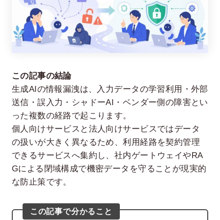
この記事の結論
生成AIの情報漏洩は、入力データの学習利用・外部
送信・誤入力・シャドーAI・ベンダー側の障害とい
在宅率
社員数
った複数の経路で起こります。
66
1,290
%
個人向けサービスと法人向けサービスではデータ
2026年7月時点
2026年6月時点
の扱いが大きく異なるため、利用経路を契約管理
できるサービスへ集約し、社内ゲートウェイやRA
Gによる閉域構成で機密データを守ることが現実的
な防止策です。
この記事で分かること