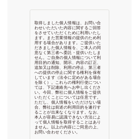
取得しました個人情報は、お問い合
わせいただいた内容に関するご回答
をさせていただくために利用いたし
ます。また営業情報の提供のため利
用する場合があります。ご提供いた
だきました個人情報を、ご本人の同
意なく第三者へ委託・提供いたしま
せん。ご自身の個人情報について利
用目的の通知、開示、内容の訂正、
追加又は削除、利用の停止、第三者
への提供の停止に関する権利を保有
しています（法令に定めがある場合
を除く）。これらの権利行使につい
ては、下記連絡先へお申し出くださ
い。今回、弊社に個人情報をご提供
いただくことについては任意です。
ただし、個人情報をいただけない場
合、弊社は前述の利用目的を遂行す
ることが出来なくなります。なお、
本人が容易に認識できない方法によ
って個人情報を取得することはあり
ません。以上の内容にご同意の上、
お問い合わせください。