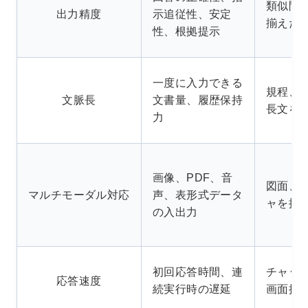
類似問
出力精度
示追従性、安定
揃えた
性、根拠提示
一度に入力できる
規程、
文脈長
文書量、履歴保持
長文を
力
画像、PDF、音
図面、
マルチモーダル対応
声、表形式データ
ャを扱
の入出力
初回応答時間、連
チャッ
応答速度
続実行時の遅延
画面操