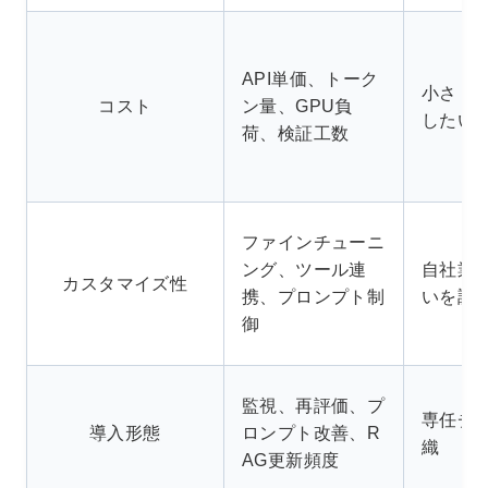
API単価、トーク
小さく
コスト
ン量、GPU負
したい
荷、検証工数
ファインチューニ
ング、ツール連
自社業
カスタマイズ性
携、プロンプト制
いを調
御
監視、再評価、プ
専任チ
導入形態
ロンプト改善、R
織
AG更新頻度