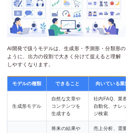
AI開発で扱うモデルは、生成形・予測形・分類形の
ように、出力の役割で大きく分けて捉えると理解
しやすくなります。
モデルの種類
できること
向いている業務
自然な文章や
社内FAQ、業務
生成形モデル
コンテンツを
自動化、ナレッ
生成する
ジ検索
将来の結果や
売上分析、需要