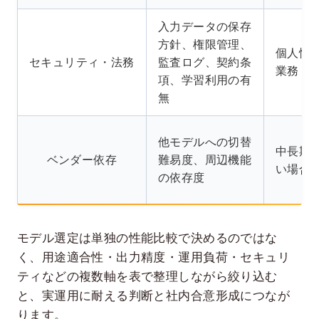
入力データの保存
方針、権限管理、
個人情
セキュリティ・法務
監査ログ、契約条
業務
項、学習利用の有
無
他モデルへの切替
中長期
ベンダー依存
難易度、周辺機能
い場合
の依存度
モデル選定は単独の性能比較で決めるのではな
く、用途適合性・出力精度・運用負荷・セキュリ
ティなどの複数軸を表で整理しながら絞り込む
と、実運用に耐える判断と社内合意形成につなが
ります。