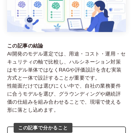
この記事の結論
AI開発のモデル選定では、用途・コスト・運用・セ
キュリティの軸で比較し、ハルシネーション対策
在宅率
社員数
はモデル単体ではなくRAGや評価設計を含む実装
66
1,290
%
方式と一体で設計することが重要です。
2026年7月時点
2026年6月時点
性能面だけでは選びにくい中で、自社の業務要件
に合うモデルを選び、グラウンディングや継続評
価の仕組みを組み合わせることで、現場で使える
形に落とし込めます。
この記事で分かること