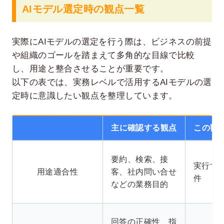
AIモデル選定時の観点一覧
実際にAIモデルの選定を行う際は、ビジネスの前提
や組織のゴールを踏まえて多角的な目線で比較
し、用途と整合させることが重要です。
以下の表では、実務レベルで活用するAIモデルの選
定時に意識したい観点を整理しています。
主に確認する観点
この観
要約、検索、接
実行す
用途適合性
客、社内問い合せ
件
などの業務目的
回答の正確性、指