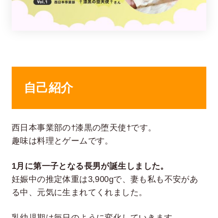
自己紹介
在宅率
社員数
66
1,290
%
西日本事業部の†漆黒の堕天使†です。
2026年7月時点
2026年6月時点
趣味は料理とゲームです。
1月に第一子となる長男が誕生しました。
妊娠中の推定体重は3,900gで、妻も私も不安があ
る中、元気に生まれてくれました。
乳幼児期は毎日のように変化していきます。