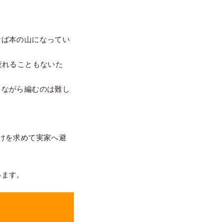
けば本の山になってい
疲れることもないた
しながら編むのは難し
けを求めて実家へ避
。
います。