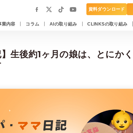
資料ダウンロード
事業内容
コラム
AIの取り組み
CLINKSの取り組み
スマートフォンアプリ開発・運用保守
DX推進・AIエンジニアリングサービス
記】生後約1ヶ月の娘は、とにか
す