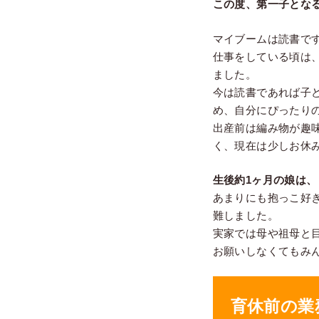
この度、第一子とな
マイブームは読書で
仕事をしている頃は
ました。
今は読書であれば子
め、自分にぴったり
出産前は編み物が趣
く、現在は少しお休
生後約1ヶ月の娘は
あまりにも抱っこ好
難しました。
実家では母や祖母と
お願いしなくてもみ
育休前の業