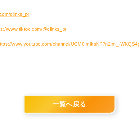
.com/clinks_pr
ps://www.tiktok.com/@clinks_pr
ttps://www.youtube.com/channel/UCM0imIksNT7n2Im_-WKQS4
一覧へ戻る