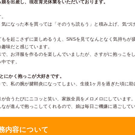
る娘を出産し、現在育児休業をいただいております。
す。
、気になった本を買っては「そのうち読もう」と積み上げ、気づ
どもを起こさずに楽しめるうえ、SNSを見てなんとなく気持ちが
の趣味だと感じています。
味で、お洋服を作るのを楽しんでいましたが、さすがに抱っこを
み中です。
、とにかく抱っこが大好きです。
きで、私の腕が腱鞘炎になってしまい、生後1ヶ月を過ぎた頃に助
目が合うたびにニコッと笑い、家族全員をメロメロにしています
んなが進んで抱っこしてくれるので、娘は毎日ご機嫌に過ごして
務内容について