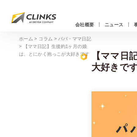
Skip
to
main
会社概要
ニュース
content
情報システムエンジニアリングサービス
ホーム
>
コラム
>
パパ・ママ日記
>
【ママ日記】生後約1ヶ月の娘
【ママ日
は、とにかく抱っこが大好きです
大好きで