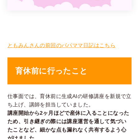
ともみんさんの前回のパパママ日記はこちら
育休前に行ったこと
在宅率
社員数
66
1,290
%
2026年7月時点
2026年6月時点
仕事面では、育休前に生成AIの研修講座を新規で立
ち上げ、講師を担当していました。
講座開始から2ヶ月ほどで産休に入ることになった
ため、引き継ぎの際には講座運営を通して気づい
たことなど、細かな点も漏れなく共有するよう心
がけました。