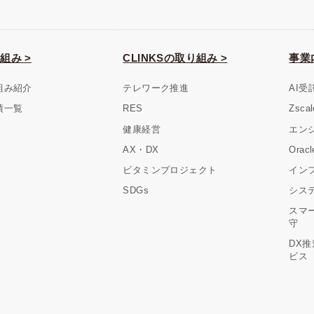
組み >
CLINKSの取り組み >
事業
組み紹介
テレワーク推進
AI受
績一覧
RES
Zsc
健康経営
エン
AX・DX
Ora
ビタミンプロジェクト
イン
SDGs
シス
スマ
守
DX
ビス