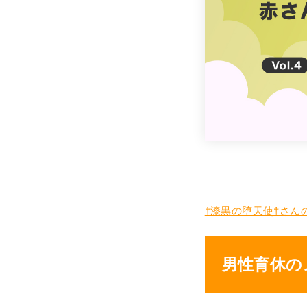
†漆黒の堕天使†さん
男性育休の