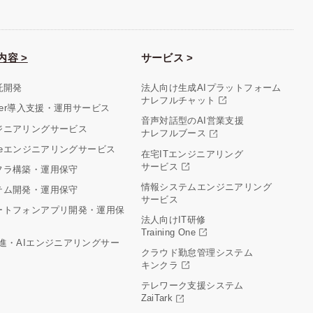
内容 >
サービス >
託開発
法人向け生成AIプラットフォーム
ナレフルチャット
aler導入支援・運用サービス
音声対話型のAI営業支援
ジニアリングサービス
ナレフルブース
cleエンジニアリングサービス
在宅ITエンジニアリング
サービス
フラ構築・運用保守
情報システムエンジニアリング
テム開発・運用保守
サービス
ートフォンアプリ開発・運用保
法人向けIT研修
Training One
推進・AIエンジニアリングサー
クラウド勤怠管理システム
キンクラ
テレワーク支援システム
ZaiTark