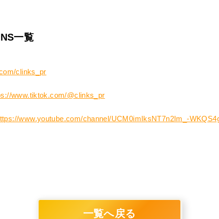
SNS一覧
.com/clinks_pr
ps://www.tiktok.com/@clinks_pr
ttps://www.youtube.com/channel/UCM0imIksNT7n2Im_-WKQS4
一覧へ戻る