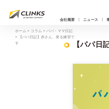
Skip
to
main
会社概要
ニュース
content
情報システムエンジニアリングサービス
ホーム
>
コラム
>
パパ・ママ日記
>
【パパ日記】赤さん、座る練習で
【パパ日
す