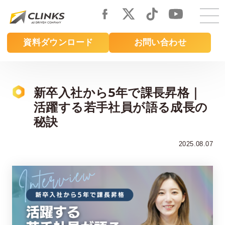
Skip
to
main
資料ダウンロード
お問い合わせ
content
新卒入社から5年で課長昇格｜
活躍する若手社員が語る成長の
秘訣
2025.08.07