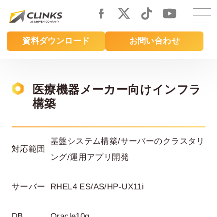
Skip
to
main
資料ダウンロード
お問い合わせ
content
医療機器メーカー向けインフラ
構築
基盤システム構築/サーバーのクラスタリ
対応範囲
ング/運用アプリ開発
サーバー
RHEL4 ES/AS/HP-UX11i
DB
Oracle10g