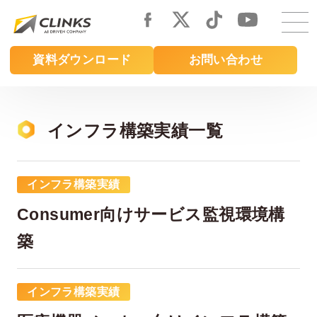
Skip
to
main
資料ダウンロード
お問い合わせ
content
インフラ構築実績一覧
インフラ構築実績
Consumer向けサービス監視環境構
築
インフラ構築実績