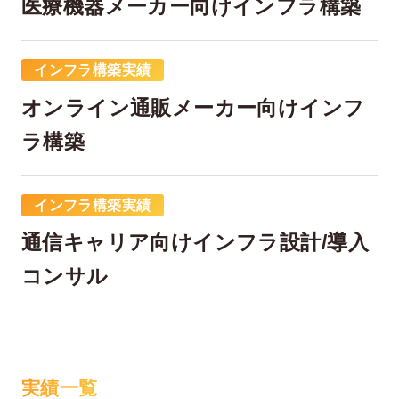
医療機器メーカー向けインフラ構築
インフラ構築実績
オンライン通販メーカー向けインフ
ラ構築
インフラ構築実績
在宅率
社員数
66
1,290
%
通信キャリア向けインフラ設計/導入
2026年7月時点
2026年6月時点
コンサル
実績一覧