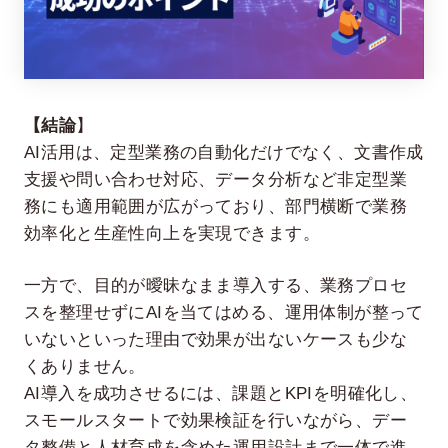
【結論
】
AI活用は、定型業務の自動化だけでなく、文書作成
支援や問い合わせ対応、データ分析など非定型業
務にも適用範囲が広がっており、部門横断で業務
在宅率
社員数
効率化と生産性向上を実現できます。
66
1,290
%
2026年7月時点
2026年6月時点
一方で、目的が曖昧なまま導入する、業務プロセ
スを整理せずにAIを当てはめる、運用体制が整って
いないといった理由で効果が出ないケースも少な
くありません。
AI導入を成功させるには、課題とKPIを明確化し、
スモールスタートで効果検証を行いながら、デー
タ整備と人材育成を含めた運用設計まで一体で進