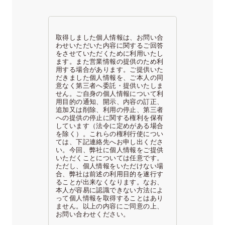
取得しました個人情報は、お問い合
わせいただいた内容に関するご回答
をさせていただくために利用いたし
ます。また営業情報の提供のため利
用する場合があります。ご提供いた
だきました個人情報を、ご本人の同
意なく第三者へ委託・提供いたしま
せん。ご自身の個人情報について利
用目的の通知、開示、内容の訂正、
追加又は削除、利用の停止、第三者
への提供の停止に関する権利を保有
しています（法令に定めがある場合
を除く）。これらの権利行使につい
ては、下記連絡先へお申し出くださ
い。今回、弊社に個人情報をご提供
いただくことについては任意です。
ただし、個人情報をいただけない場
合、弊社は前述の利用目的を遂行す
ることが出来なくなります。なお、
本人が容易に認識できない方法によ
って個人情報を取得することはあり
ません。以上の内容にご同意の上、
お問い合わせください。