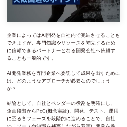
企業によってはAI開発を自社内で完結させることも
できますが、専門知識やリソースを補完するため
に信頼できるパートナーとなる開発会社へ依頼す
ることも一般的です。
在宅率
社員数
66
1,290
%
AI開発業務を専門企業へ委託して成果を出すために
2026年7月時点
2026年6月時点
は、どのようなアプローチが必要なのでしょう
か？
結論として、自社とベンダーの役割を明確にし、
企画段階からPoC(概念実証)、開発、テスト、運用
に至る各フェーズを段階的に進めることで、自社
のリソースや知識を補完しながら着実に開発を進