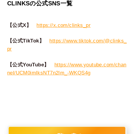
CLINKSの公式SNS一覧
【公式X】
https://x.com/clinks_pr
【公式TikTok】
https://www.tiktok.com/@clinks_
pr
【公式YouTube】
https://www.youtube.com/chan
nel/UCM0imIksNT7n2Im_-WKQS4g