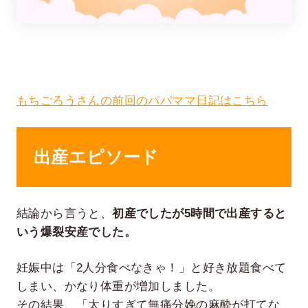
もちごろうさんの前回のパパママ日記はこちら
出産エピソード
在宅率
社員数
66
1,290
%
2026年7月時点
2026年6月時点
結論から言うと、
初産でしたが5時間で出産すると
いう爆裂安産でした。
妊娠中は「2人分食べなきゃ！」と好き放題食べて
しまい、かなり体重が増加しました。
その結果、「太りすぎて無痛分娩の麻酔が打てな