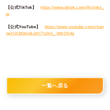
【公式TikTok】
https://www.tiktok.com/@clinks_
pr
【公式YouTube】
https://www.youtube.com/chan
nel/UCM0imIksNT7n2Im_-WKQS4g
一覧へ戻る