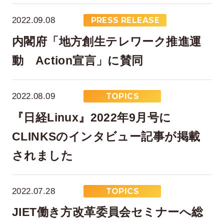
2022.09.08
PRESS RELEASE
内閣府「地方創生テレワーク推進運
動 Action宣言」に賛同
2022.08.09
TOPICS
在宅率
社員数
『日経Linux』2022年9月号に
66
1,290
%
CLINKSのインタビュー記事が掲載
2026年7月時点
2026年6月時点
されました
2022.07.28
TOPICS
JIET働き方改革委員会セミナーへ総