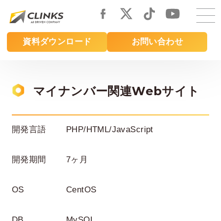
Skip
to
main
資料ダウンロード
お問い合わせ
content
マイナンバー関連Webサイト
開発言語
PHP/HTML/JavaScript
開発期間
7ヶ月
OS
CentOS
DB
MySQL