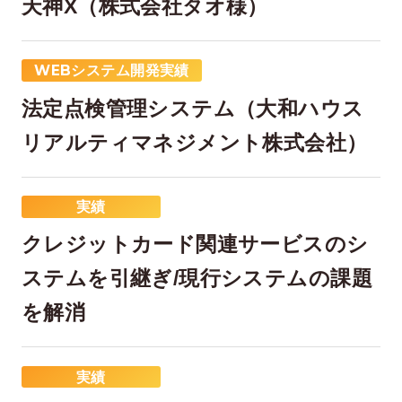
天神X（株式会社タオ様）
WEBシステム開発実績
法定点検管理システム（大和ハウス
リアルティマネジメント株式会社）
実績
在宅率
社員数
66
1,290
%
クレジットカード関連サービスのシ
2026年7月時点
2026年6月時点
ステムを引継ぎ/現行システムの課題
を解消
実績