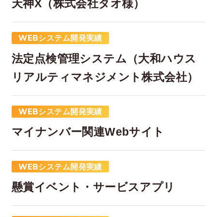
天神X（株式会社タオ様）
WEBシステム開発実績
法定点検管理システム（大和ハウス
リアルティマネジメント株式会社）
WEBシステム開発実績
在宅率
社員数
66
1,290
%
マイナンバー関連Webサイト
2026年7月時点
2026年6月時点
WEBシステム開発実績
懸賞イベント・サービスアプリ