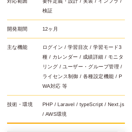
対応範囲
要件定義・設計 / 実装 / インフラ /
検証
開発期間
12ヶ月
主な機能
ログイン / 学習目次 / 学習モード3
種 / カレンダー / 成績詳細 / モニタ
リング / ユーザー・グループ管理 /
在宅率
社員数
66
1,290
%
ライセンス制御 / 各種設定機能 / P
2026年7月時点
2026年6月時点
WA対応 等
技術・環境
PHP / Laravel / typeScript / Next.js
/ AWS環境