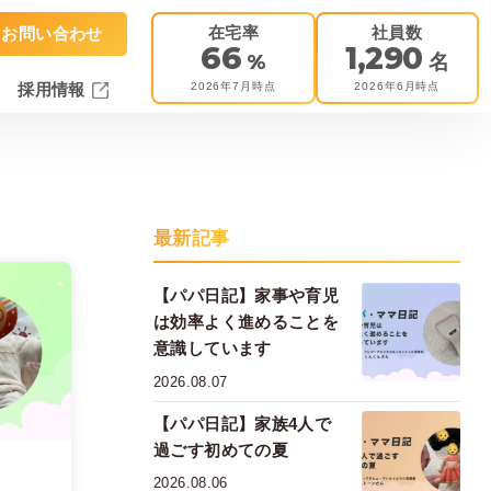
在宅率
社員数
お問い合わせ
66
1,290
%
名
2026年7月時点
2026年6月時点
採用情報
最新記事
【パパ日記】家事や育児
は効率よく進めることを
意識しています
2026.08.07
【パパ日記】家族4人で
過ごす初めての夏
2026.08.06