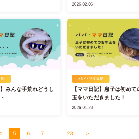
2026.02.06
日記
パパ・ママ日記
記】みんな手荒れどうし
【ママ日記】息子は初めて
・・
玉をいただきました！
2026.01.28
4
5
6
7
…
23
>