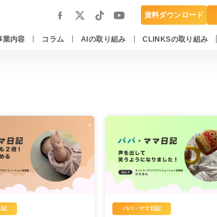
資料ダウンロード
事業内容
コラム
AIの取り組み
CLINKSの取り組み
スマートフォンアプリ開発・運用保守
DX推進・AIエンジニアリングサービス
日記
パパ・ママ日記