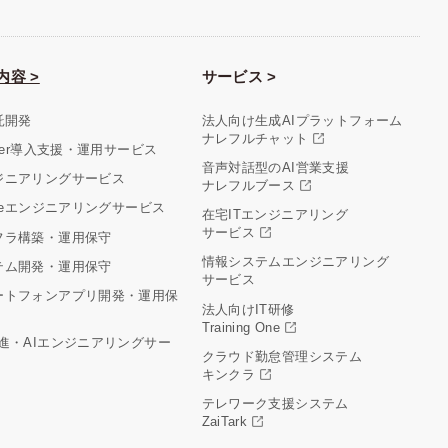
内容 >
サービス >
託開発
法人向け生成AIプラットフォーム
ナレフルチャット
aler導入支援・運用サービス
音声対話型のAI営業支援
ジニアリングサービス
ナレフルブース
cleエンジニアリングサービス
在宅ITエンジニアリング
サービス
フラ構築・運用保守
情報システムエンジニアリング
テム開発・運用保守
サービス
ートフォンアプリ開発・運用保
法人向けIT研修
Training One
推進・AIエンジニアリングサー
クラウド勤怠管理システム
キンクラ
テレワーク支援システム
ZaiTark