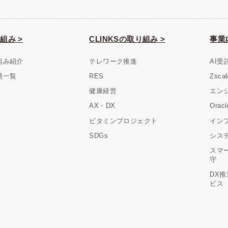
組み >
CLINKSの取り組み >
事業
組み紹介
テレワーク推進
AI受
績一覧
RES
Zsc
健康経営
エン
AX・DX
Ora
ビタミンプロジェクト
イン
SDGs
シス
スマ
守
DX
ビス