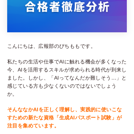
こんにちは、広報部のぴちももです。
私たちの生活や仕事でAIに触れる機会が多くなった
在宅率
社員数
今、AIを活用するスキルが求められる時代が到来し
66
1,290
%
ました。しかし、「AIってなんだか難しそう…」と
2026年7月時点
2026年6月時点
感じている方も少なくないのではないでしょう
か。
そんななかAIを正しく理解し、実践的に使いこな
すための新たな資格「生成AIパスポート試験」が
注目を集めています。