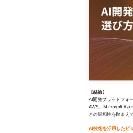
【結論
】
AI開発プラットフォ
AWS、Microsof
との親和性を踏まえ
AI技術を活用したビ