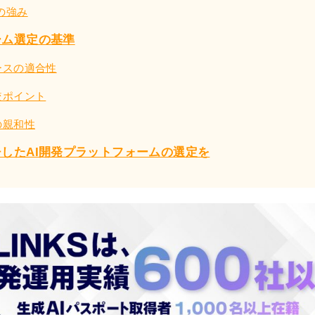
AIの強み
ーム選定の基準
ースの適合性
較ポイント
の親和性
したAI開発プラットフォームの選定を