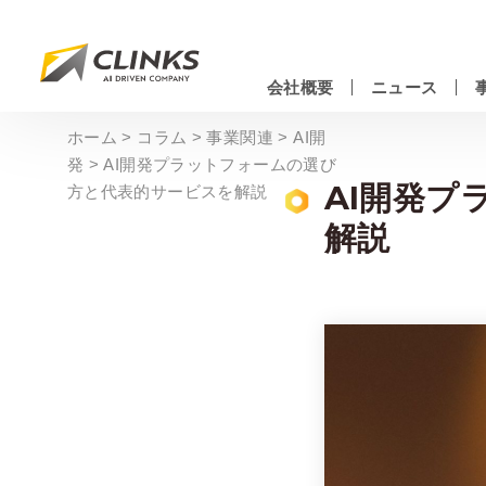
Skip
to
main
会社概要
ニュース
content
情報システムエンジニアリングサービス
ホーム
>
コラム
>
事業関連
>
AI開
発
>
AI開発プラットフォームの選び
AI開発プ
方と代表的サービスを解説
解説