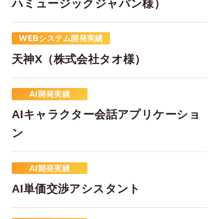
ハミュージックジャパン様）
WEBシステム開発実績
天神X（株式会社タオ様）
AI開発実績
在宅率
社員数
AIキャラクター会話アプリケーショ
66
1,290
%
ン
2026年7月時点
2026年6月時点
AI開発実績
AI単価交渉アシスタント