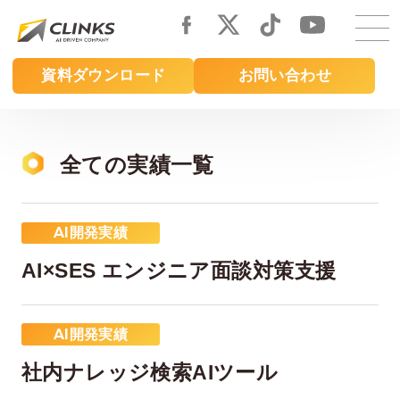
Skip
to
main
資料ダウンロード
お問い合わせ
content
全ての実績一覧
AI開発実績
AI×SES エンジニア面談対策支援
AI開発実績
社内ナレッジ検索AIツール