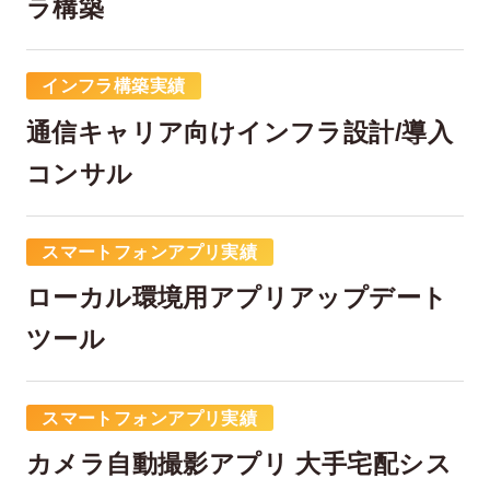
ラ構築
インフラ構築実績
通信キャリア向けインフラ設計/導入
コンサル
スマートフォンアプリ実績
在宅率
社員数
66
1,290
%
ローカル環境用アプリアップデート
2026年7月時点
2026年6月時点
ツール
スマートフォンアプリ実績
カメラ自動撮影アプリ 大手宅配シス