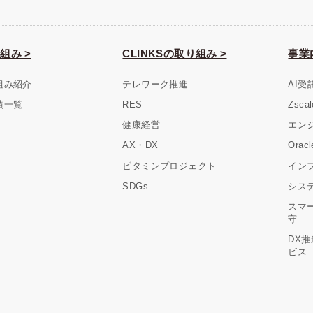
組み >
CLINKSの取り組み >
事業
組み紹介
テレワーク推進
AI受
績一覧
RES
Zsc
健康経営
エン
AX・DX
Ora
ビタミンプロジェクト
イン
SDGs
シス
スマ
守
DX
ビス