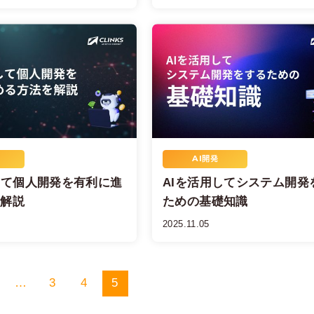
AI開発
して個人開発を有利に進
AIを活用してシステム開発
を解説
ための基礎知識
2025.11.05
…
3
4
5