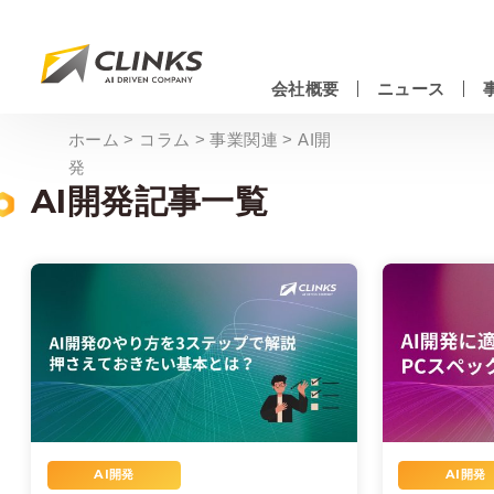
Skip
to
main
会社概要
ニュース
content
情報システムエンジニアリングサービス
ホーム
>
コラム
>
事業関連
>
AI開
発
AI開発記事一覧
AI開発
AI開発