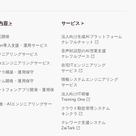
内容 >
サービス >
託開発
法人向け生成AIプラットフォーム
ナレフルチャット
aler導入支援・運用サービス
音声対話型のAI営業支援
ジニアリングサービス
ナレフルブース
cleエンジニアリングサービス
在宅ITエンジニアリング
サービス
フラ構築・運用保守
情報システムエンジニアリング
テム開発・運用保守
サービス
ートフォンアプリ開発・運用保
法人向けIT研修
Training One
推進・AIエンジニアリングサー
クラウド勤怠管理システム
キンクラ
テレワーク支援システム
ZaiTark