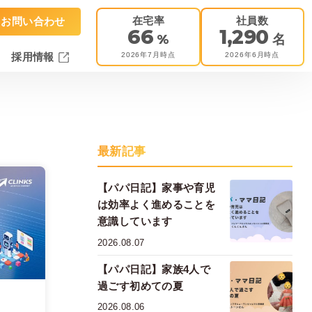
在宅率
社員数
お問い合わせ
66
1,290
%
名
2026年7月時点
2026年6月時点
採用情報
最新記事
【パパ日記】家事や育児
は効率よく進めることを
意識しています
2026.08.07
【パパ日記】家族4人で
過ごす初めての夏
2026.08.06