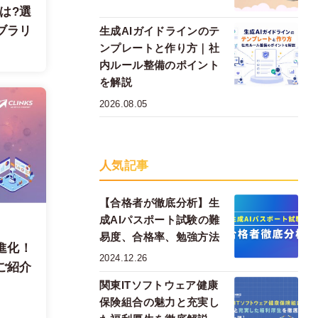
には?選
ブラリ
生成AIガイドラインのテ
ンプレートと作り方｜社
内ルール整備のポイント
を解説
2026.08.05
人気記事
【合格者が徹底分析】生
成AIパスポート試験の難
易度、合格率、勉強方法
進化！
2024.12.26
ご紹介
関東ITソフトウェア健康
保険組合の魅力と充実し