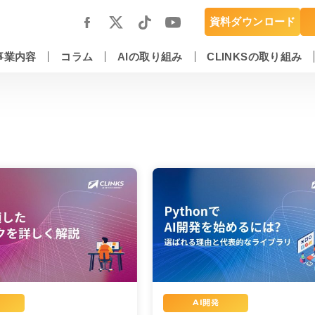
資料ダウンロード
事業内容
コラム
AIの取り組み
CLINKSの取り組み
スマートフォンアプリ開発・運用保守
DX推進・AIエンジニアリングサービス
AI開発